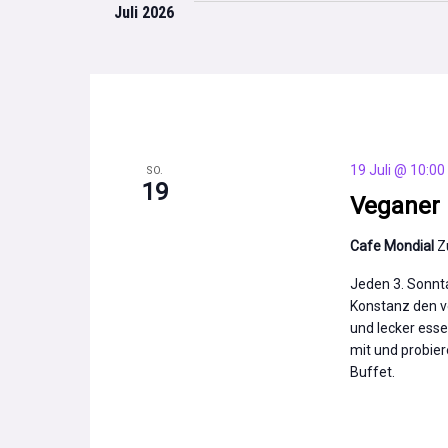
und
Schlüsselwort.
Juli 2026
Ansichten,
19 Juli @ 10:00
SO.
Navigation
19
Veganer 
Cafe Mondial
Z
Jeden 3. Sonnta
Konstanz den v
und lecker esse
mit und probie
Buffet.