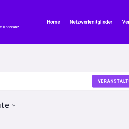
Home
Netzwerkmitglieder
Ve
um Konstanz
ungen
altungen
VERANSTALT
ute