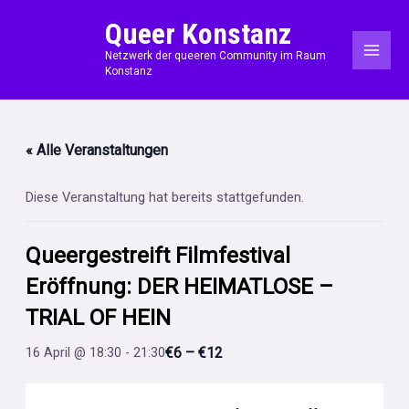
Zum
MAI
Queer Konstanz
Inhalt
ME
Netzwerk der queeren Community im Raum
springen
Konstanz
« Alle Veranstaltungen
Diese Veranstaltung hat bereits stattgefunden.
Queergestreift Filmfestival
Eröffnung: DER HEIMATLOSE –
TRIAL OF HEIN
€6 – €12
16 April @ 18:30
-
21:30