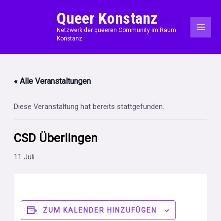
Zum
MAI
Queer Konstanz
Inhalt
ME
Netzwerk der queeren Community im Raum
springen
Konstanz
« Alle Veranstaltungen
Diese Veranstaltung hat bereits stattgefunden.
CSD Überlingen
11 Juli
ZUM KALENDER HINZUFÜGEN