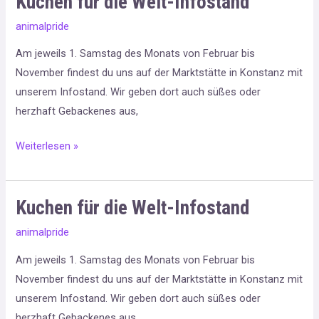
Kuchen für die Welt-Infostand
für
animalpride
die
Am jeweils 1. Samstag des Monats von Februar bis
Welt-
November findest du uns auf der Marktstätte in Konstanz mit
Infostand
unserem Infostand. Wir geben dort auch süßes oder
herzhaft Gebackenes aus,
Weiterlesen »
Kuchen für die Welt-Infostand
Kuchen
für
animalpride
die
Am jeweils 1. Samstag des Monats von Februar bis
Welt-
November findest du uns auf der Marktstätte in Konstanz mit
Infostand
unserem Infostand. Wir geben dort auch süßes oder
herzhaft Gebackenes aus,