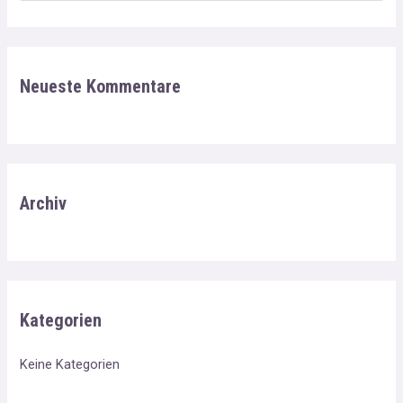
u
c
h
Neueste Kommentare
e
n
n
a
c
Archiv
h
:
Kategorien
Keine Kategorien