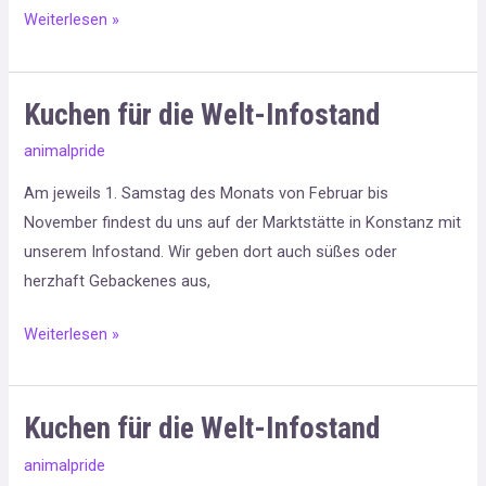
Weiterlesen »
Kuchen für die Welt-Infostand
Kuchen
für
animalpride
die
Am jeweils 1. Samstag des Monats von Februar bis
Welt-
November findest du uns auf der Marktstätte in Konstanz mit
Infostand
unserem Infostand. Wir geben dort auch süßes oder
herzhaft Gebackenes aus,
Weiterlesen »
Kuchen für die Welt-Infostand
Kuchen
für
animalpride
die