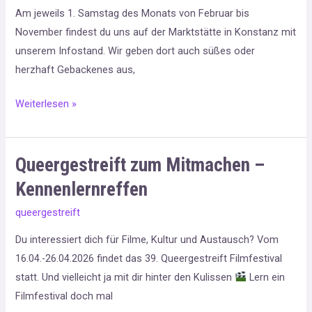
Am jeweils 1. Samstag des Monats von Februar bis
Welt-
November findest du uns auf der Marktstätte in Konstanz mit
Infostand
unserem Infostand. Wir geben dort auch süßes oder
herzhaft Gebackenes aus,
Weiterlesen »
Queergestreift zum Mitmachen –
Queergestreift
zum
Kennenlernreffen
Mitmachen
queergestreift
–
Kennenlernreffen
Du interessiert dich für Filme, Kultur und Austausch? Vom
16.04.-26.04.2026 findet das 39. Queergestreift Filmfestival
statt. Und vielleicht ja mit dir hinter den Kulissen
Lern ein
Filmfestival doch mal