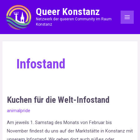
Zum
MAI
Queer Konstanz
Inhalt
ME
Netzwerk der queeren Community im Raum
springen
Konstanz
Infostand
Kuchen für die Welt-Infostand
Kuchen
für
animalpride
die
Am jeweils 1. Samstag des Monats von Februar bis
Welt-
November findest du uns auf der Marktstätte in Konstanz mit
Infostand
unserem Infostand. Wir geben dort auch süßes oder