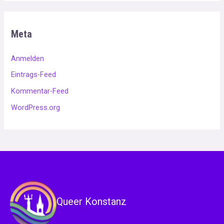
Meta
Anmelden
Eintrags-Feed
Kommentar-Feed
WordPress.org
Queer Konstanz